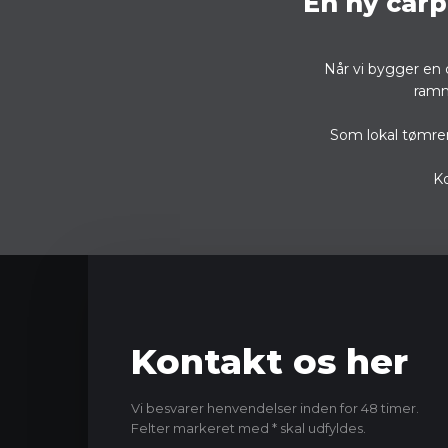
En ny carp
Når vi bygger en 
ramme
Som lokal tømrer 
Ko
Kontakt os her
Vi besvarer henvendelser inden for 48 timer.
​Felter markeret med * skal udfyldes.