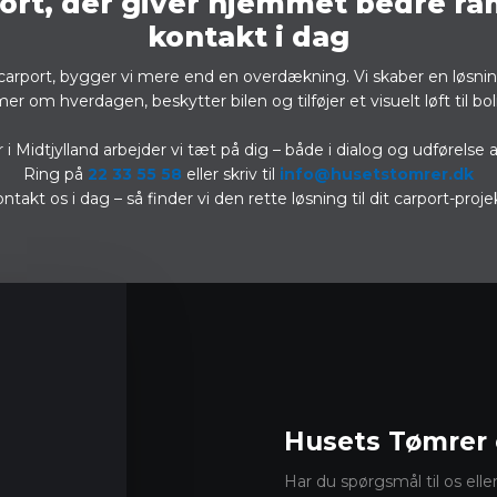
ort, der giver hjemmet bedre ra
kontakt i dag
carport, bygger vi mere end en overdækning. Vi skaber en løsnin
r om hverdagen, beskytter bilen og tilføjer et visuelt løft til bo
i Midtjylland arbejder vi tæt på dig – både i dialog og udførelse a
Ring på
22 33 55 58
eller skriv til
info@husetstomrer.dk
ntakt os i dag – så finder vi den rette løsning til dit carport-proje
Husets Tømrer 
Har du spørgsmål til os elle