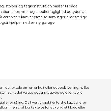
lag, stolper og tagkonstruktion passer til både
nation af tømrer- og snedkerfaglighed betyder, at
når carporten kræver præcise samlinger eller særlige
i også hjælpe med en
ny garage
.
m der er tale om en enkelt eller dobbelt løsning, hvilke
 træ – samt det valgte design, tagtype og eventuelle
m.
ller også ind. Da hvert projekt er forskelligt, varierer
elkommen til at kontakte os for et konkret tilbud eller