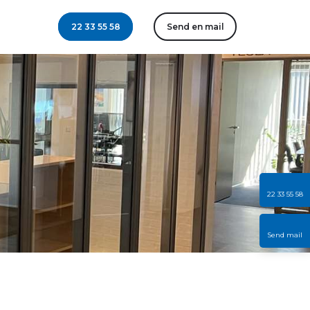
​22 33 55 58
​Send en mail
22 33 55 58
Send mail​