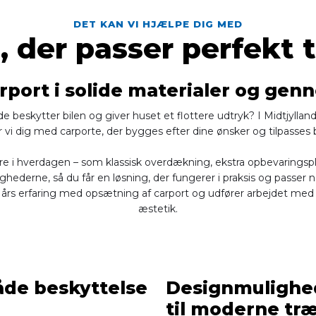
DET KAN VI HJÆLPE DIG MED
 der passer perfekt t
rport i solide materialer og ge
både beskytter bilen og giver huset et flottere udtryk? I Midtjyllan
r vi dig med carporte, der bygges efter dine ønsker og tilpasses b
e i hverdagen – som klassisk overdækning, ekstra opbevaringsplads
ghederne, så du får en løsning, der fungerer i praksis og passer 
års erfaring med opsætning af carport og udfører arbejdet med
æstetik.
både beskyttelse
Designmulighede
til moderne tr