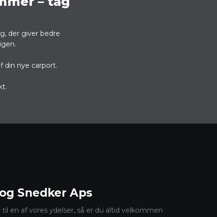
mmer – tag
g, der giver bedre
ligen.
f din nye carport.
kt.
og Snedker​ Aps
r til en af vores ydelser, så er du altid velkommen