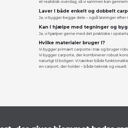
et realistisk overslag, så vi sammen kan genne
Laver I både enkelt og dobbelt carp
Ja, vi bygger begge dele – også løsninger efter 
Kan I hjælpe med tegninger og byg
Ja, vi hjælper gerne med det praktiske i opstarts
Hvilke materialer bruger I?
​Vi bygger primært carporte i træ og bruger robu
Vi bygger carporte, der kombinerer robust konst
naturligt til boligen. Vi tænker både funktionalit
en carport, der holder – både teknisk og visuelt.