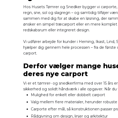
Hos Husets Tømrer og Snedker bygger vi carporte,
regn, sne, sol og slagregn – og samtidig tilføjer værdi
sammen med dig for at skabe en løsning, der ramm
ønsker en simpel træcarport eller en mere komple
redskabsrum eller integreret design.
Vi udfører arbejde for kunder i Herning, Ikast, Lin
hjælper dig gennem hele processen – fra de første o
carport.
Derfor vælger mange husej
deres nye carport
Vi er et tømrer- og snedkerfirma med over 15 års erf
sikkerhed og solidt håndværk i alle opgaver. Når du 
Mulighed for enkelt eller dobbelt carport
Valg mellem flere materialer, herunder robuste
Carporte efter mål, så konstruktionen passer præc
Rådgivning om design, linjer og arkitektur