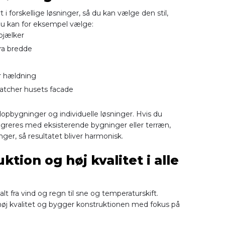
 i forskellige løsninger, så du kan vælge den stil,
. Du kan for eksempel vælge:
bjælker
ra bredde
er hældning
matcher husets facade
opbygninger og individuelle løsninger. Hvis du
tegreres med eksisterende bygninger eller terræn,
nger, så resultatet bliver harmonisk.
tion og høj kvalitet i alle
t fra vind og regn til sne og temperaturskift.
 høj kvalitet og bygger konstruktionen med fokus på