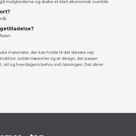
mgå mulighederne og skabe et klart økonomisk overblik.​
ort?
mål.
getilladelse?
fasen.
ste materialer, der kan holde til det danske vejr.
ruktion, solide træsorter og et design, der passer
et, stil og hverdagens behov ind i løsningen. Det sikrer