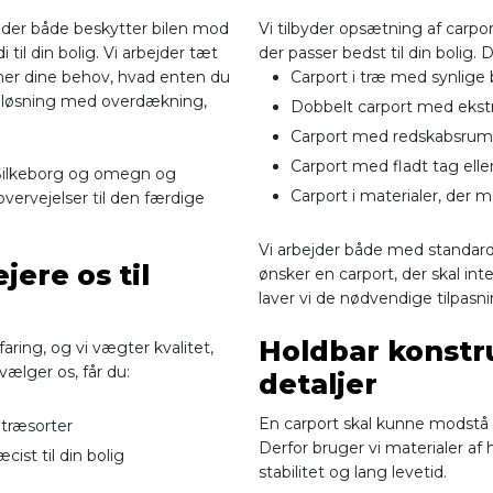
 der både beskytter bilen mod
Vi tilbyder opsætning af carport
 til din bolig. Vi arbejder tæt
der passer bedst til din bolig
er dine behov, hvad enten du
Carport i træ med synlige 
t løsning med overdækning,
Dobbelt carport med ekst
Carport med redskabsrum
Carport med fladt tag ell
d, Silkeborg og omegn og
Carport i materialer, der 
vervejelser til den færdige
Vi arbejder både med standard
ere os til
ønsker en carport, der skal in
laver vi de nødvendige tilpasni
Holdbar konstruk
aring, og vi vægter kvalitet,
vælger os, får du:
detaljer
En carport skal kunne modstå al
 træsorter
Derfor bruger vi materialer af
ist til din bolig
stabilitet og lang levetid.