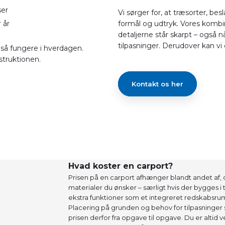
ser
Vi sørger for, at træsorter, bes
 år
formål og udtryk. Vores kombi
detaljerne står skarpt – også 
tilpasninger. Derudover kan v
gså fungere i hverdagen.
struktionen.
Kontakt os her
Hvad koster en carport?
Prisen på en carport afhænger blandt andet af, o
materialer du ønsker – særligt hvis der bygges i
ekstra funktioner som et integreret redskabsru
Placering på grunden og behov for tilpasninger spi
prisen derfor fra opgave til opgave. Du er altid v