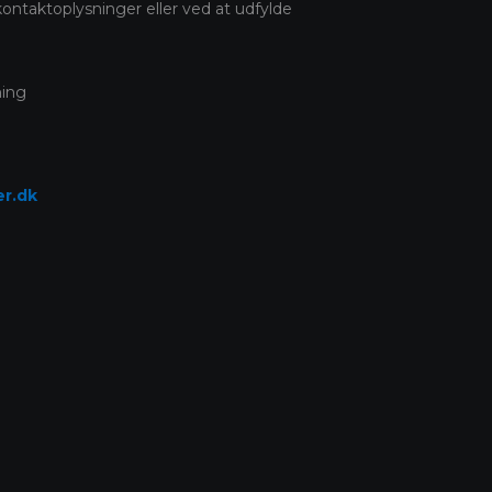
 kontaktoplysninger eller ved at udfylde
ning
r.dk