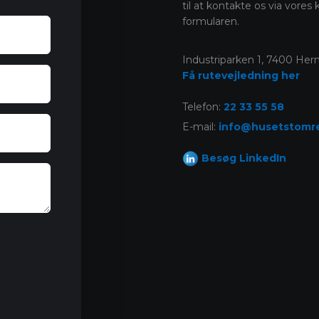
til at kontakte os via vores
formularen.
Industriparken 1, 7400 Her
Få rutevejledning her
Telefon:
22 33 55 58​
E-mail:
info@husetstomre
Besøg LinkedIn