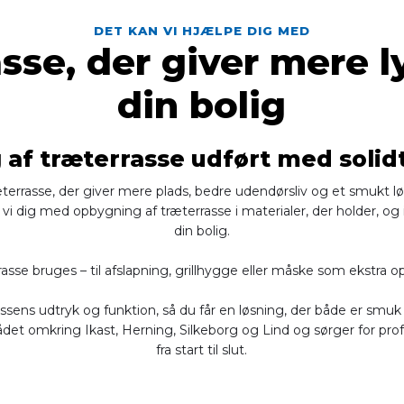
DET KAN VI HJÆLPE DIG MED
sse, der giver mere lys
din bolig
af træterrasse udført med soli
errasse, der giver mere plads, bedre udendørsliv og et smukt løft t
vi dig med opbygning af træterrasse i materialer, der holder, og 
din bolig.
sse bruges – til afslapning, grillhygge eller måske som ekst
assens udtryk og funktion, så du får en løsning, der både er smuk
mrådet omkring Ikast, Herning, Silkeborg og Lind og sørger for pro
fra start til slut.