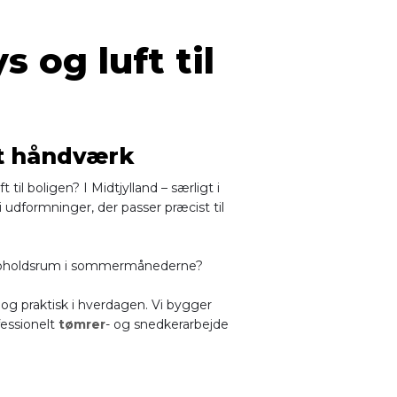
 og luft til
dt håndværk
il boligen? I Midtjylland – særligt i
i udformninger, der passer præcist til
ra opholdsrum i sommermånederne?
 og praktisk i hverdagen. Vi bygger
fessionelt
tømrer
- og snedkerarbejde