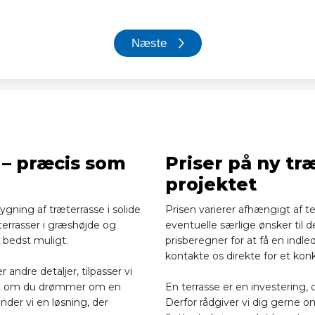
 – præcis som
Priser på ny tr
projektet
gning af træterrasse i solide
Prisen varierer afhængigt af te
 terrasser i græshøjde og
eventuelle særlige ønsker til 
 bedst muligt.
prisberegner for at få en indle
kontakte os direkte for et konk
 andre detaljer, tilpasser vi
nset om du drømmer om en
En terrasse er en investering, d
inder vi en løsning, der
Derfor rådgiver vi dig gerne o