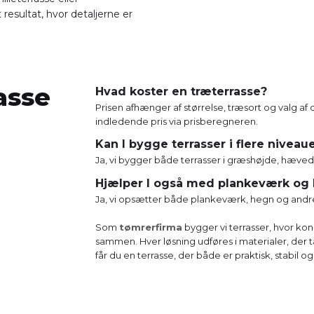
esultat, hvor detaljerne er
asse
Hvad koster en træterrasse?
Prisen afhænger af størrelse, træsort og valg af d
indledende pris via prisberegneren.
Kan I bygge terrasser i flere niveau
Ja, vi bygger både terrasser i græshøjde, hævede
Hjælper I også med plankeværk og
​Ja, vi opsætter både plankeværk, hegn og andre
Som
tømrerfirma
bygger vi terrasser, hvor kon
sammen. Hver løsning udføres i materialer, der
får du en terrasse, der både er praktisk, stabil 