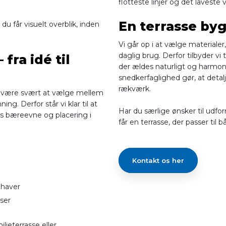
flotteste linjer og det laveste 
En terrasse byg
u får visuelt overblik, inden
Vi går op i at vælge materialer,
daglig brug. Derfor tilbyder v
fra idé til
der ældes naturligt og harmon
snedkerfaglighed gør, at detalj
rækværk.
t være svært at vælge mellem
g. Derfor står vi klar til at
Har du særlige ønsker til udf
ns bæreevne og placering i
får en terrasse, der passer til 
Kontakt os her
 haver
sser
ieterrasse eller